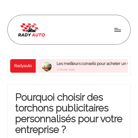
Skip
to
content
R
a
d
reprise ?
Les meilleurs conseils pour acheter un van utilitaire d’o
Radyauto
17 février 2026
y
a
u
Pourquoi choisir des
t
torchons publicitaires
o
personnalisés pour votre
entreprise ?